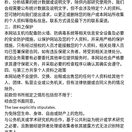
析，分析结果的统计数据或说明文字，除供内部研究使用外，我们
会视需要公布统计数据及说明文字，但不会涉及特定个人的资料。
您可随时向我们提出请求，以更正或删除您的账户或本网站所收集
的个人资料等隐私信息。联系方式请见最下方的联系渠道。
三、资料之保护
本网站主机均配备防火墙、防病毒系统等相关信息安全设备及必要
的安全防护措施，以保护网站及您的个人资料，并采用严格的保护
措施，只有经过授权的人员才能接触您的个人资料，相关处理人员
均已签署保密合同，如有违反保密义务者，将受到相关法律处分。
若因业务需要有必要委托其他单位提供服务时，本网站也会严格要
求其遵守保密义务，并采取必要的检查程序以确认其确实会遵守。
四、与第三方共享个人资料之政策
本网站绝不会提供、交换、出租或出售您的任何个人资料给其他个
人、团体、私营企业或公务机关，但有法律依据或合同义务的情况
除外。
前款但书所规定之情形包括但不限于：
经由您书面同意。
The law explicitly stipulates.
为免除您生命、身体、自由或财产上的危险。
与公务机关或学术研究机构合作，基于公共利益为统计或学术研究
之必要，且数据经提供者处理或收集者依其披露方式无法识别特定
当事人。